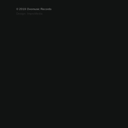
© 2019 Ovomusic Records
Design: ImproMedia