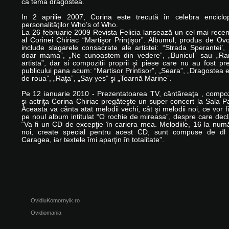
ca temă dragostea.
In 2 aprilie 2007, Corina este trecută în celebra enciclo
personalităţilor Who’s of Who.
La 26 februarie 2009 Revista Felicia lansează un cel mai rece
al Corinei Chiriac “Martişor Prinţişor”. Albumul, produs de Ov
include slagarele consacrate ale artistei: “Strada Sperantei’
doar mama”, „Ne cunoastem din vedere”, „Bunicul” sau „R
artista”, dar si compozitii proprii şi piese care nu au fost pr
publicului pana acum: “Martisor Printisor”, „Seara”, „Dragostea 
de roua”, „Raţa”, „Say yes” şi „Toarnă Marine”.
Pe 12 ianuarie 2010 - Prezentatoarea TV, cântăreaţa , compo
şi actriţa Corina Chiriac pregăteşte un super concert la Sala Pa
Aceasta va cânta atat melodii vechi, cât şi melodii noi, ce vor fi
pe noul album intitulat “O rochie de mireasa”, despre care decl
“Va fi un CD de excepţie în cariera mea. Melodiile, 16 la numă
noi, create special pentru acest CD, sunt compuse de dl 
Caragea, iar textele îmi aparţin în totalitate”.
OvidiuKomornyik.ro
Ovidiomania