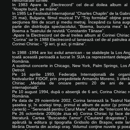
nenumarate turnee.
In 1983 Apare la „Electrecord” cel de-al doilea album al C
“Noapte bună, pe mâine”.
In 1985 La Festivalul Internaţional “Charles Chaplin” de la Gabr
25 mai), Bulgaria, filmul muzical TV “Trio formidal” obţine prem
secţiunea film de scurt şi mediu metraj. Începând cu luna aug
parte din distribuţia spectacolului, “Boema, bucuria mea” la
Boema a Teatrului de revistă “Constantin Tănase”.
·Apare la Electrecord cel de-al treilea album al Corinei Chiriac i
“Corina” iar în 1988 Electrecord-ul lansează cel de-al patrulea 
Corinei Chiriac - “Şi ieri, şi azi, şi mâine”.
In 1988 -1994 are loc exilul american - se stabileşte la Los Ang
toată această perioadă a lucrat în SUA ca reprezentant delega
România.
A sustinut concerte in Chicago, New York, Palm Springs, Los 
Detroit.
Pe 16 aprilie 1993, Federaţia Internaţională de organ
festivalurilor FIDOF, prin preşedintele Armando Moreno, îi oferă
Chiriac „Medalia de onoare pentru 20 de ani de act
internaţională”.
Pe 10 august 1994, după o absenţă de 6 ani, Corina Chiriac r
România.
Pe data de 29 noiembrie 2002, Corina lansează la Teatrul Naţ
şaselea şi, în acelaşi timp, primul ei album de autor (şi primu
carieră) – “Serenadă pentru Carul Mare” editat de “Intercont Mus
Pe 26 octombrie 2006(de ziua ei) Corina Chiriac îşi face de
literatură. Cartea “Buscando l'amor“ (“Cautand dragostea“) -
apărută la editura şi tipografia Gridsolo din Braşov, este la
librăria Diverta din acelaşi oraş. Volumul conţine nuvele şi poez