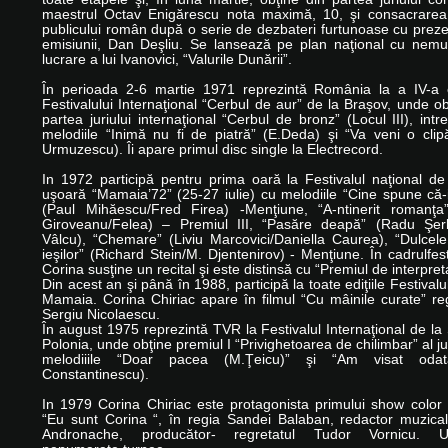
maestrul Octav Enigărescu nota maximă, 10, şi consacrarea 
publicului român după o serie de dezbateri furtunoase cu preze
emisiunii, Dan Deşliu. Se lansează pe plan naţional cu nemu
lucrare a lui Ivanovici, “Valurile Dunării”.
În perioada 2-6 martie 1971 reprezintă România la a IV-a e
Festivalului Internaţional “Cerbul de aur” de la Braşov, unde ob
partea juriului internaţional “Cerbul de bronz” (Locul III), intr
melodiile “Inimă nu fi de piatră” (E.Deda) şi “Va veni o clip
Urmuzescu). Îi apare primul disc single la Electrecord.
In 1972 participă pentru prima oară la Festivalul naţional d
uşoară “Mamaia’72” (25-27 iulie) cu melodiile “Cine spune că-
(Paul Mihăescu/Fred Firea) -Menţiune, “A-ntinerit romanţa”
Giroveanu/Felea) – Premiul III, “Pasăre deapă” (Radu Şer
Vâlcu), “Chemare” (Liviu Marcovici/Daniella Caurea), “Dulcele
ieşilor” (Richard Stein/M. Djentenirov) - Menţiune. În cadrulfesti
Corina susţine un recital şi este distinsă cu “Premiul de interpret
Din acest an şi până în 1988, participă la toate ediţiile Festivalu
Mamaia. Corina Chiriac apare în filmul “Cu mâinile curate” re
Sergiu Nicolaescu.
În august 1975 reprezintă TVR la Festivalul Internaţional de la
Polonia, unde obţine premiul I “Privighetoarea de chilimbar” al ju
melodiiile “Doar pacea (M.Ţeicu)” şi “Am visat oda
Constantinescu).
In 1979 Corina Chiriac este protagonista primului show color
“Eu sunt Corina “, în regia Sandei Balaban, redactor muzica
Andronache, producător- regretatul Tudor Vornicu. 