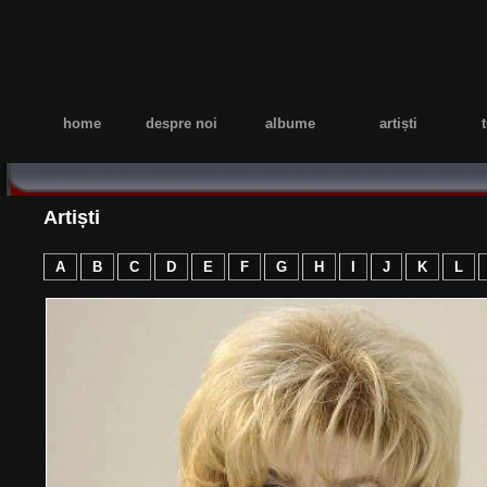
home
despre noi
albume
artiști
Artiști
A
B
C
D
E
F
G
H
I
J
K
L