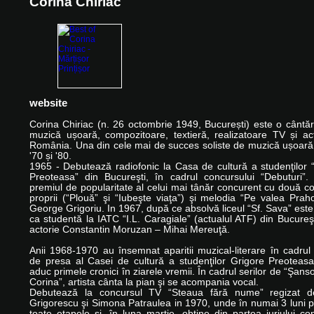
Corina Chiriac
website
Corina Chiriac (n. 26 octombrie 1949, București) este o cântă
muzică ușoară, compozitoare, textieră, realizatoare TV și act
România. Una din cele mai de succes soliste de muzică ușoară 
'70 și '80.
1965 - Debutează radiofonic la Casa de cultură a studenţilor 
Preoteasa” din Bucureşti, în cadrul concursului “Debuturi”.
premiul de popularitate al celui mai tânăr concurent cu două co
proprii (“Plouă” şi “Iubeşte viaţa”) şi melodia “Pe valea Prah
George Grigoriu. In 1967, după ce absolvă liceul “Sf. Sava” est
ca studentă la IATC “I.L. Caragiale” (actualul ATF) din Bucureşt
actorie Constantin Moruzan – Mihai Mereuţă.
Anii 1968-1970 au însemnat aparitii muzical-literare în cadrul 
de presa al Casei de cultură a studenţilor Grigore Preoteasa
aduc primele cronici în ziarele vremii. În cadrul serilor de “Şans
Corina”, artista cânta la pian şi se acompania vocal.
Debutează la concursul TV “Steaua fără nume” regizat d
Grigorescu şi Simona Patraulea in 1970, unde în numai 3 luni 
toate etapele şi, în luna martie, obţine din partea juriului c