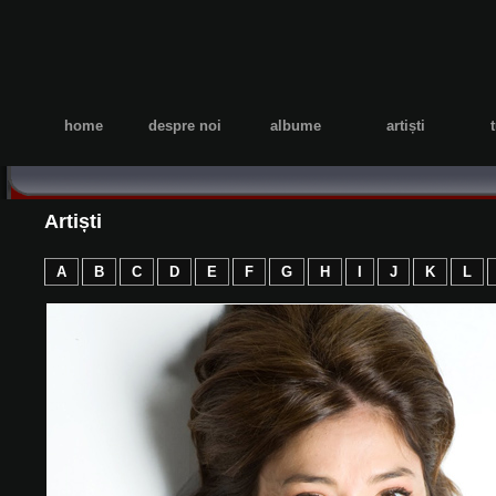
home
despre noi
albume
artiști
Artiști
A
B
C
D
E
F
G
H
I
J
K
L