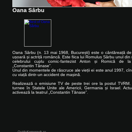
Oana Sârbu
Oana Sârbu (n. 13 mai 1968, București) este o cântăreață d
ușoară și actriță româncă. Este fiica lui Romulus Sârbu unul din
celebrului cuplu comic-fantezist Anton și Romică de la 
„Constantin Tănase”.
Unul din momentele de răscruce ale vieții ei este anul 1997, cî
cu viață dintr-un accident de mașină.
Realizează o emisiune TV de peste trei ore la postul TVRM.
turnee în Statele Unite ale Americii, Germania și Israel. Act
activează la teatrul „Constantin Tănase”.
OvidiuKomornyik.ro