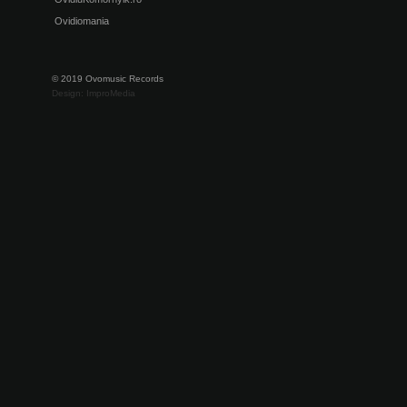
Ovidiomania
© 2019 Ovomusic Records
Design: ImproMedia