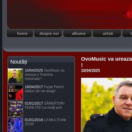
home
despre noi
albume
artiști
OvoMusic va ureaz
Noutăți
!
10/04/2025
OvoMusic va
10/04/2025
ureaza o Toamna
minunata !
16/04/2017
Paște Fericit
alături de cei dragi!
01/01/2017
SĂRBĂTORI
FERICITE! La mulţi ani!
01/01/2016
LA MULȚI ANI
2016!