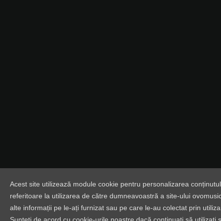
Acest site utilizează module cookie pentru personalizarea conținutului
referitoare la utilizarea de către dumneavoastră a site-ului ovomusic
alte informații pe le-ați furnizat sau pe care le-au colectat prin utili
Sunteți de acord cu cookie-urile noastre dacă continuați să utilizați 