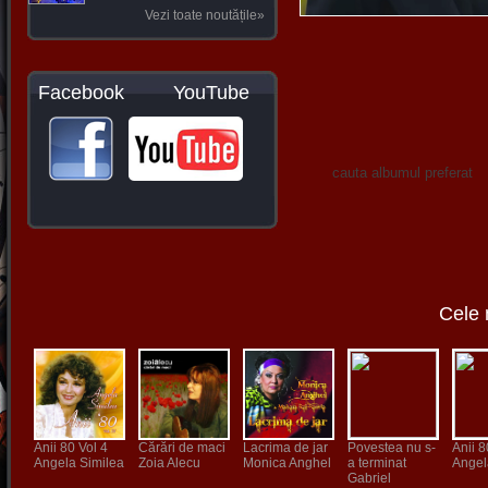
Vezi toate noutățile»
Facebook YouTube
Cele 
Anii 80 Vol 4
Cărări de maci
Lacrima de jar
Povestea nu s-
Anii 8
Angela Similea
Zoia Alecu
Monica Anghel
a terminat
Angel
Gabriel