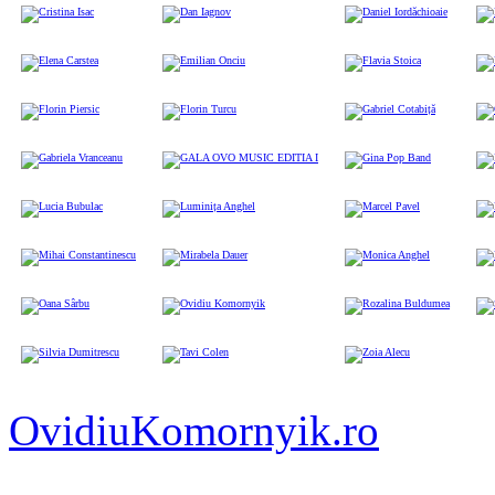
Cristina Isac
Dan Iagnov
Daniel Iordăchioaie
Dum
Elena Carstea
Emilian Onciu
Flavia Stoica
Flor
Florin Piersic
Florin Turcu
Gabriel Cotabiță
Gabr
Gabriela Vranceanu
GALA OVO MUSIC EDITIA I
Gina Pop Band
Irin
Lucia Bubulac
Luminița Anghel
Marcel Pavel
Mar
Mihai Constantinescu
Mirabela Dauer
Monica Anghel
Non
Oana Sârbu
Ovidiu Komornyik
Rozalina Buldumea
Sand
Silvia Dumitrescu
Tavi Colen
Zoia Alecu
OvidiuKomornyik.ro