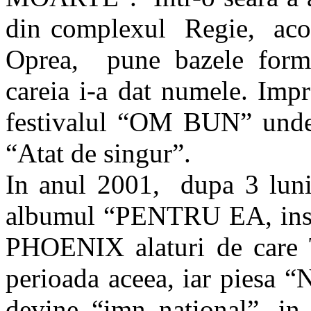
din complexul Regie, acol
Oprea, pune bazele for
careia i-a dat numele. Imp
festivalul “OM BUN” unde 
“Atat de singur”.
In anul 2001, dupa 3 luni
albumul “PENTRU EA, inspi
PHOENIX alaturi de care
perioada aceea, iar piesa
devine “imn national”, in 