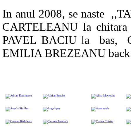
In anul 2008, se naste
CARTELEANU la chitara
PAVEL BACIU la bas, 
EMILIA BREZEANU backin
Adrian Daminescu
Adrian Enache
Alina Mavrodin
Anas
Angela Similea
Angelique
Avantgarde
c c
Carmen Rădulescu
Carmen Trandafir
Corina Chiriac
Corn