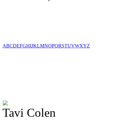
A
B
C
D
E
F
G
H
I
J
K
L
M
N
O
P
Q
R
S
T
U
V
W
X
Y
Z
Tavi Colen