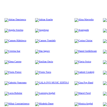
Adrian Daminescu
Adrian Enache
Alina Mavrodin
Anas
Angela Similea
Angelique
Avantgarde
c c
Carmen Rădulescu
Carmen Trandafir
Corina Chiriac
Corn
Cristina Isac
Dan Iagnov
Daniel Iordăchioaie
Dum
Elena Carstea
Emilian Onciu
Flavia Stoica
Flor
Florin Piersic
Florin Turcu
Gabriel Cotabiță
Gabr
Gabriela Vranceanu
GALA OVO MUSIC EDITIA I
Gina Pop Band
Irin
Lucia Bubulac
Luminița Anghel
Marcel Pavel
Mar