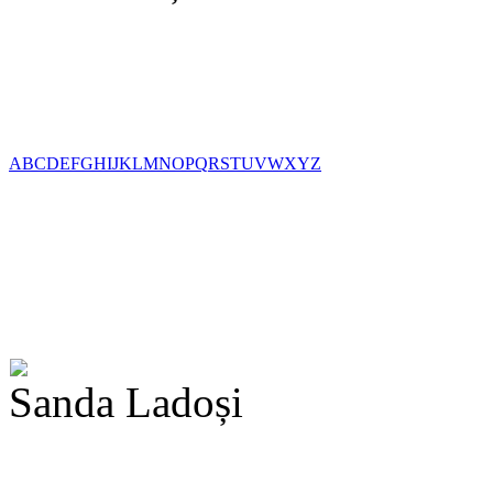
A
B
C
D
E
F
G
H
I
J
K
L
M
N
O
P
Q
R
S
T
U
V
W
X
Y
Z
Sanda Ladoși